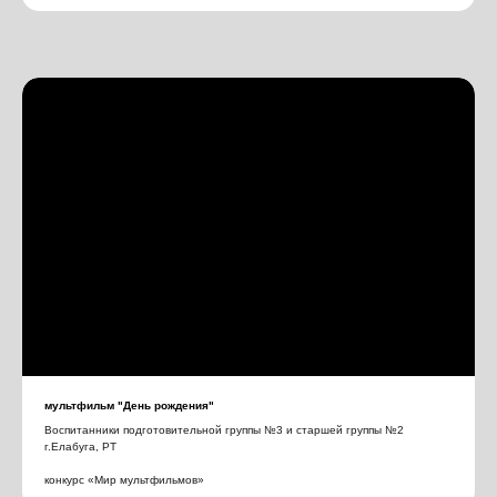
мультфильм "День рождения"
Воспитанники подготовительной группы №3 и старшей группы №2
г.Елабуга, РТ
конкурс «Мир мультфильмов»