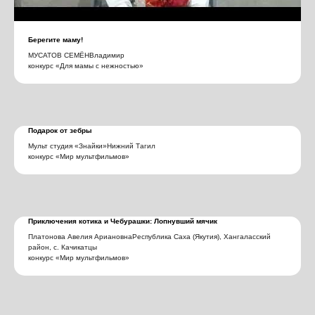
Берегите маму!
МУСАТОВ СЕМЁНВладимир
конкурс «Для мамы с нежностью»
Подарок от зебры
Мульт студия «Знайки»Нижний Тагил
конкурс «Мир мультфильмов»
Приключения котика и Чебурашки: Лопнувший мячик
Платонова Авелия АриановнаРеспублика Саха (Якутия), Хангаласский
район, с. Качикатцы
конкурс «Мир мультфильмов»