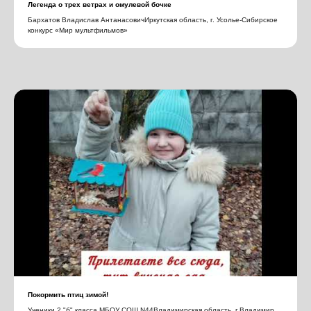
Легенда о трех ветрах и омулевой бочке
Бархатов Владислав АнтанасовичИркутская область, г. Усолье-Сибирское
конкурс «Мир мультфильмов»
Покормить птиц зимой!
Ученики 2 "б" класса МБОУ СОШ N44Владимирская область, г.Владимир.