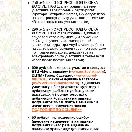
250 рублей - ЭКСПРЕСС ПОДГОТОВКА
ДОКУМЕНТОВ 1: электронный диплом
участника +электронный сертификат
куратора +отправка наградных документов
на электронную почту участника в течение
48 часов после получения заявки;
290 рублей - ЭКСПРЕСС ПОДГОТОВКА
ДОКУМЕНТОВ 2: электронный диплом и
свидетельство о публикации работы на
сайте для участника +электронный
сертификат куратора +публикация работы
на сайте в действующей сезонной выставке
+отправка наградных документов на
электронную почту участника в течение 48
часов после получения заявки;
600 рублей - экспресс-участие в конкурсе
ВТЦ «Мультяшкино» (
www.multashkino.ru
),
ВЦТМ «Город будущего» (
www.gorod-
future.ru
), сайта «Вершина мастеров»
(
www.vershina-masterov.ru
): 3 диплома
участнику + 3 сертификата куратору +
публикация работы в действующих
выставках и 3 свидетельства о
публикации +отправка наградных
документов по эл. почте в течение 48
часов после получения заявки.
ПОДРОБНЕЕ ПО ССЫЛКЕ>>
50 рублей - исправление ошибок
(внесение изменений) в наградных
документах +его размещение на
облачном хранилище для скачивания.